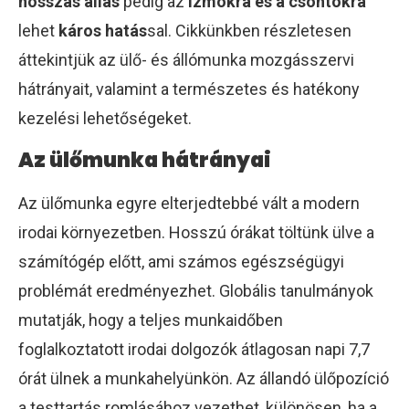
hosszas állás
pedig az
izmokra és a csontokra
lehet
káros hatás
sal. Cikkünkben részletesen
áttekintjük az ülő- és állómunka mozgásszervi
hátrányait, valamint a természetes és hatékony
kezelési lehetőségeket.
Az ülőmunka hátrányai
Az ülőmunka egyre elterjedtebbé vált a modern
irodai környezetben. Hosszú órákat töltünk ülve a
számítógép előtt, ami számos egészségügyi
problémát eredményezhet. Globális tanulmányok
mutatják, hogy a teljes munkaidőben
foglalkoztatott irodai dolgozók átlagosan napi 7,7
órát ülnek a munkahelyünkön. Az állandó ülőpozíció
a testtartás romlásához vezethet, különösen, ha a