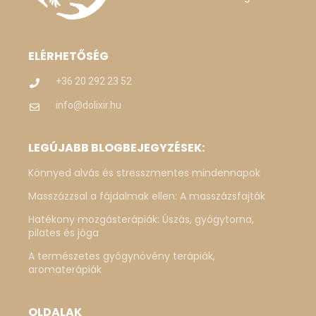
ELÉRHETŐSÉG
+36 20 292 23 52
info@dolixir.hu
LEGÚJABB BLOGBEJEGYZÉSEK:
Könnyed alvás és stresszmentes mindennapok
Masszázzsal a fájdalmak ellen: A masszázsfajták
Hatékony mozgásterápiák: Úszás, gyógytorna,
pilates és jóga
A természetes gyógynövény terápiák,
aromaterápiák
OLDALAK