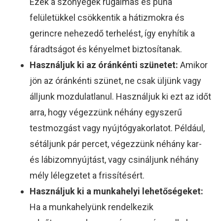
Ezek a szőnyegek rugalmas és puha
felületükkel csökkentik a hátizmokra és
gerincre nehezedő terhelést, így enyhítik a
fáradtságot és kényelmet biztosítanak.
Használjuk ki az óránkénti szünetet:
Amikor
jön az óránkénti szünet, ne csak üljünk vagy
álljunk mozdulatlanul. Használjuk ki ezt az időt
arra, hogy végezzünk néhány egyszerű
testmozgást vagy nyújtógyakorlatot. Például,
sétáljunk pár percet, végezzünk néhány kar-
és lábizomnyújtást, vagy csináljunk néhány
mély lélegzetet a frissítésért.
Használjuk ki a munkahelyi lehetőségeket:
Ha a munkahelyünk rendelkezik