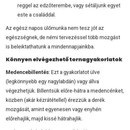
reggel az edzőterembe, vagy sétáljunk egyet
este a családdal.
Az egész napos ülőmunka nem tesz jót az
egészségnek, de némi tervezéssel több mozgást
is beleiktathatunk a mindennapjainkba.
Könnyen elvégezhető tornagyakorlatok
Medencebillentés
: Ezt a gyakorlatot ülve
(legkönnyebb egy nagylabdán) vagy állva
végezhetjük. Billentsük előre-hátra a medencénket,
közben (akár kézrátétellel) érezzük a derék
mozgását, amint egyenesen vagy enyhén
előrehajlik, majd kissé hátrahajlik.