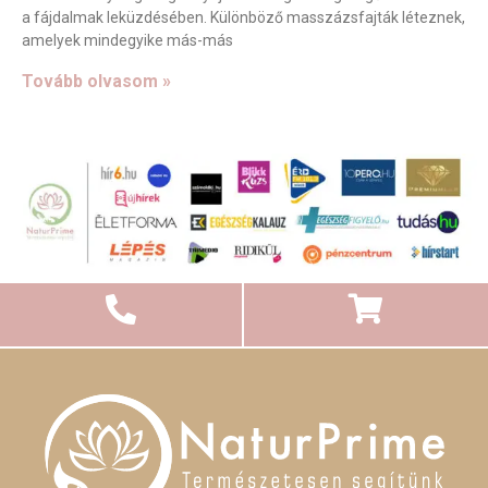
a fájdalmak leküzdésében. Különböző masszázsfajták léteznek,
amelyek mindegyike más-más
Tovább olvasom »