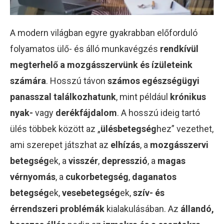
A modern világban egyre gyakrabban előforduló
folyamatos ülő- és álló munkavégzés
rendkívül
megterhelő a mozgásszervünk és ízületeink
számára
. Hosszú távon
számos egészségügyi
panasszal találkozhatunk
, mint például
krónikus
nyak-
vagy
derékfájdalom
. A hosszú ideig tartó
ülés többek között az „
ülésbetegség
hez” vezethet,
ami szerepet játszhat az
elhízás
, a
mozgásszervi
betegség
ek, a
visszér
,
depresszió
, a
magas
vérnyomás
, a
cukorbetegség
,
daganatos
betegség
ek,
vesebetegség
ek,
szív- és
érrendszeri problémák
kialakulásában. Az
állandó,