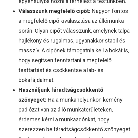
egyensúlyba hozni a terhelést a testünkben.
Válasszunk megfelelő cipőt:
Nagyon fontos
a megfelelő cipő kiválasztása az állómunka
során. Olyan cipőt válasszunk, amelynek talpa
hajlékony és rugalmas, ugyanakkor stabil és
masszív. A cipőnek támogatnia kell a bokát is,
hogy segítsen fenntartani a megfelelő
testtartást és csökkentse a láb- és
bokafájdalmat.
Használjunk fáradtságcsökkentő
szőnyeget:
Ha a munkahelyünkön kemény
padlózat van az álló munkaterületeken,
érdemes kérni a munkaadónkat, hogy
szerezzen be fáradtságcsökkentő szőnyeget.