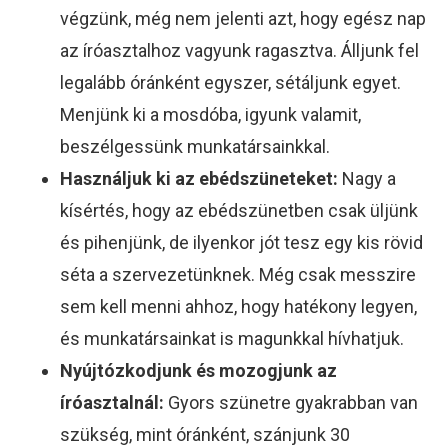
végzünk, még nem jelenti azt, hogy egész nap
az íróasztalhoz vagyunk ragasztva. Álljunk fel
legalább óránként egyszer, sétáljunk egyet.
Menjünk ki a mosdóba, igyunk valamit,
beszélgessünk munkatársainkkal.
Használjuk ki az ebédszüneteket:
Nagy a
kísértés, hogy az ebédszünetben csak üljünk
és pihenjünk, de ilyenkor jót tesz egy kis rövid
séta a szervezetünknek. Még csak messzire
sem kell menni ahhoz, hogy hatékony legyen,
és munkatársainkat is magunkkal hívhatjuk.
Nyújtózkodjunk és mozogjunk az
íróasztalnál:
Gyors szünetre gyakrabban van
szükség, mint óránként, szánjunk 30