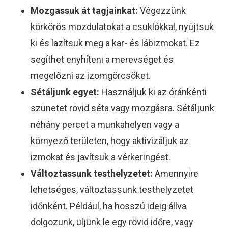
Mozgassuk át tagjainkat:
Végezzünk
körkörös mozdulatokat a csuklókkal, nyújtsuk
ki és lazítsuk meg a kar- és lábizmokat. Ez
segíthet enyhíteni a merevséget és
megelőzni az izomgörcsöket.
Sétáljunk egyet:
Használjuk ki az óránkénti
szünetet rövid séta vagy mozgásra. Sétáljunk
néhány percet a munkahelyen vagy a
környező területen, hogy aktivizáljuk az
izmokat és javítsuk a vérkeringést.
Változtassunk testhelyzetet:
Amennyire
lehetséges, változtassunk testhelyzetet
időnként. Például, ha hosszú ideig állva
dolgozunk, üljünk le egy rövid időre, vagy