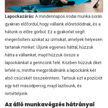
Lapockazárás:
A mindennapos irodai munka során
gyakran előfordul, hogy vállaink előretolódnak, és a
hátunk is előre görbül. Ez a gyakorlat segít
megerősíteni azokat az izmokat, amelyek helyesen
tartanak minket. Üljünk egyenes háttal, húzzuk
hátra a vállainkat, majd húzzuk össze a
lapockáinkat a gerincünk felé. Közben húzzuk őket
lefelé is, mintha megpróbálnánk a lapockánk két
alsó csücskét összeérinteni. Tartsuk ezt a pozíciót
egy-két másodpercig, majd lazítsunk, és
ismételjünk.
Az álló munkavégzés hátrányai