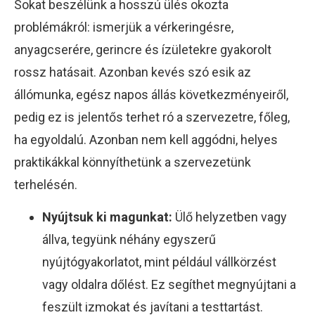
Sokat beszélünk a hosszú ülés okozta
problémákról: ismerjük a vérkeringésre,
anyagcserére, gerincre és ízületekre gyakorolt
rossz hatásait. Azonban kevés szó esik az
állómunka, egész napos állás következményeiről,
pedig ez is jelentős terhet ró a szervezetre, főleg,
ha egyoldalú. Azonban nem kell aggódni, helyes
praktikákkal könnyíthetünk a szervezetünk
terhelésén.
Nyújtsuk ki magunkat:
Ülő helyzetben vagy
állva, tegyünk néhány egyszerű
nyújtógyakorlatot, mint például vállkörzést
vagy oldalra dőlést. Ez segíthet megnyújtani a
feszült izmokat és javítani a testtartást.