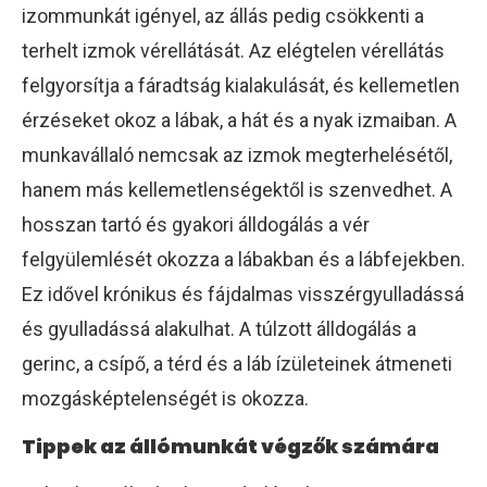
izommunkát igényel, az állás pedig csökkenti a
terhelt izmok vérellátását. Az elégtelen vérellátás
felgyorsítja a fáradtság kialakulását, és kellemetlen
érzéseket okoz a lábak, a hát és a nyak izmaiban. A
munkavállaló nemcsak az izmok megterhelésétől,
hanem más kellemetlenségektől is szenvedhet. A
hosszan tartó és gyakori álldogálás a vér
felgyülemlését okozza a lábakban és a lábfejekben.
Ez idővel krónikus és fájdalmas visszérgyulladássá
és gyulladássá alakulhat. A túlzott álldogálás a
gerinc, a csípő, a térd és a láb ízületeinek átmeneti
mozgásképtelenségét is okozza.
Tippek az állómunkát végzők számára