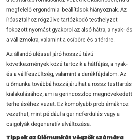
megfelelő ergonómiai beállítások hiányoznak. Az
íróasztalhoz rögzülve tartózkodó testhelyzet
fokozott nyomást gyakorol az alsó hátra, a nyak- és
a vállizmokra, valamint a csípőre és a térdre.
Az állandó üléssel járó hosszú távú
következmények közé tartozik a hátfájás, a nyak-
és a vállfeszültség, valamint a derékfájdalom. Az
ülőmunka továbbá hozzájárulhat a rossz testtartás
kialakulásához, ami a gerincoszlop megnövekedett
terheléséhez vezet. Ez komolyabb problémákhoz
vezethet, mint például a gerincferdülés vagy a
csigolyák degeneratív elváltozása.
Tippek az ülőmunkát végzők számára