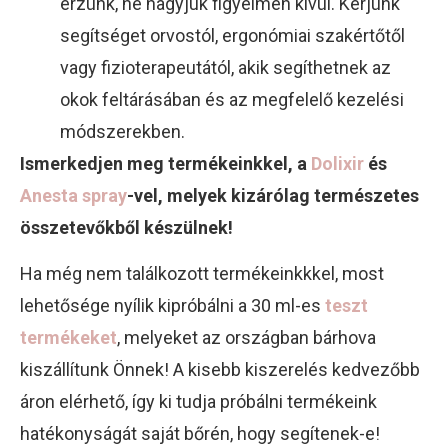
érzünk, ne hagyjuk figyelmen kívül. Kérjünk
segítséget orvostól, ergonómiai szakértőtől
vagy fizioterapeutától, akik segíthetnek az
okok feltárásában és az megfelelő kezelési
módszerekben.
Ismerkedjen meg termékeinkkel, a
Dolixir
és
Anesta spray
-vel, melyek kizárólag természetes
összetevőkből készülnek!
Ha még nem találkozott termékeinkkkel, most
lehetősége nyílik kipróbálni a 30 ml-es
teszt
termékeket
, melyeket az országban bárhova
kiszállítunk Önnek! A kisebb kiszerelés kedvezőbb
áron elérhető, így ki tudja próbálni termékeink
hatékonyságát saját bőrén, hogy segítenek-e!