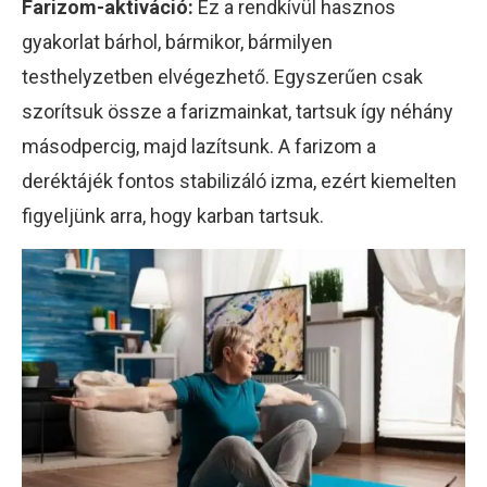
Farizom-aktiváció:
Ez a rendkívül hasznos
gyakorlat bárhol, bármikor, bármilyen
testhelyzetben elvégezhető. Egyszerűen csak
szorítsuk össze a farizmainkat, tartsuk így néhány
másodpercig, majd lazítsunk. A farizom a
deréktájék fontos stabilizáló izma, ezért kiemelten
figyeljünk arra, hogy karban tartsuk.